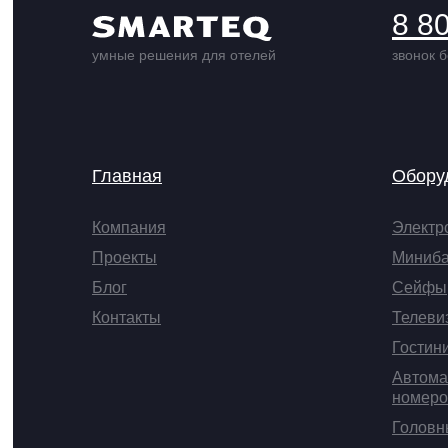
8 8
умные решения для отелей
звонок 
Главная
Обору
Компания
Электр
Проекты
Миниб
Блог
Сейфы
Контакты
Телеви
Гостин
Автома
номеро
Головн