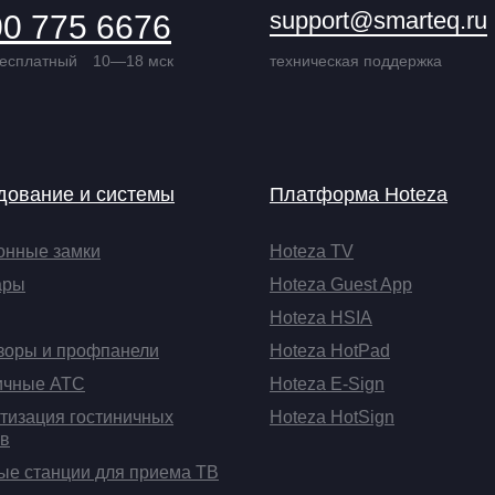
support@smarteq.ru
00 775 6676
бесплатный
10—18 мск
техническая поддержка
дование и системы
Платформа Hoteza
онные замки
Hoteza TV
ары
Hoteza Guest App
Hoteza HSIA
зоры и профпанели
Hoteza HotPad
ичные АТС
Hoteza E-Sign
тизация гостиничных
Hoteza HotSign
в
ые станции для приема ТВ