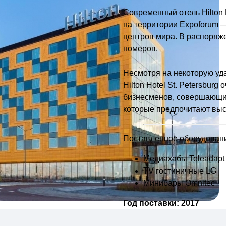
Современный отель Hilton 
на территории Expoforum 
центров мира. В распоряж
номеров.
Несмотря на некоторую уда
Hilton Hotel St. Petersbur
бизнесменов, совершающим
которые предпочитают выс
Поставленное оборудован
Медиахабы Teleadapt
TV гостиничные LG
Минибары Omnitec
Год поставки: 2017