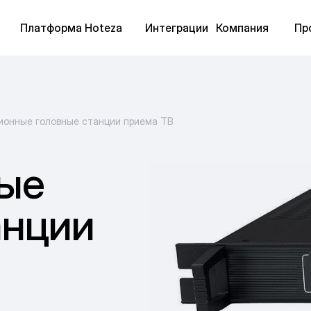
Платформа Hoteza
Интеграции
Компания
Пр
ионные головные станции приема ТВ
ые
анции