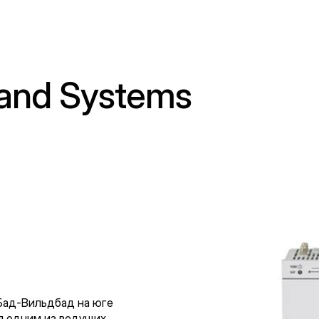
band Systems
 Бад-Вильдбад на юге
я одним из ведущих