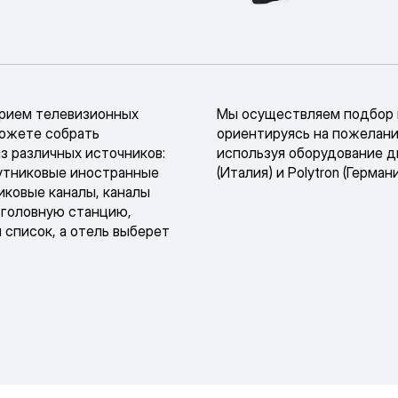
прием телевизионных
Мы осуществляем подбор г
можете собрать
ориентируясь на пожелани
з различных источников:
используя оборудование д
утниковые иностранные
(Италия) и Polytron (Германи
иковые каналы, каналы
а головную станцию,
 список, а отель выберет