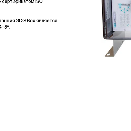
о сертификатом ISO
танция 3DG Box является
−5*.