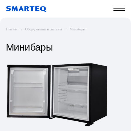
Главная
→
Оборудование и системы
→
Минибары
Минибары