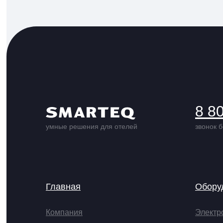
8 8
умные решения для отелей
звонок 
Главная
Обору
Компания
Электр