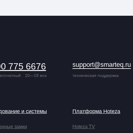
support@smarteq.ru
00 775 6676
бесплатный
10—18 мск
техническая поддержка
дование и системы
Платформа Hoteza
онные замки
Hoteza TV