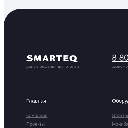
8 8
умные решения для отелей
звонок 
Главная
Обору
Компания
Электр
Проекты
Миниб