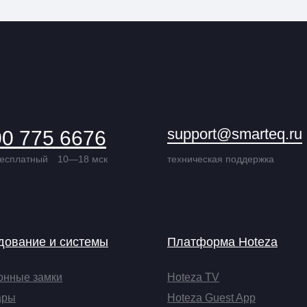
support@smarteq.ru
00 775 6676
бесплатный
10—18 мск
техническая поддержка
дование и системы
Платформа Hoteza
онные замки
Hoteza TV
ары
Hoteza Guest App