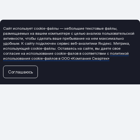
Сайт использует cookie-файлы — небольшие текстовые файлы,
размещаемых на вашем компьютере с целью анализа пользовательской
активности, чтобы сделать ваше пребывание на нем максимально
удобным. К cайту подключен сервис веб-аналитики Яндекс. Метрика,
использующий cookie-файлы. Оставаясь на сайте, вы даете свое
согласие на использование cookie-фалов в соответствии с
политикой
использования cookie-файлов в ООО «Компания Смартек»
Соглашаюсь
←
Все проекты