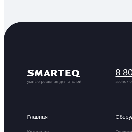
8 8
умные решения для отелей
звонок 
Главная
Обору