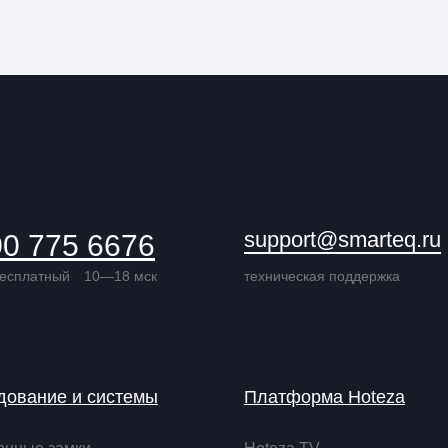
support@smarteq.ru
00 775 6676
бесплатный
10—18 мск
техническая поддержка
дование и системы
Платформа Hoteza