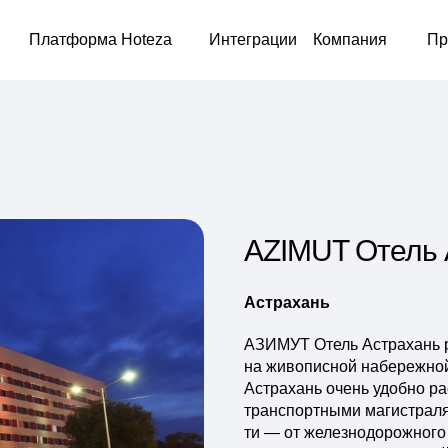
Платформа Hoteza
Интеграции
Компания
Пр
AZIMUT Отель 
Астрахань
АЗИМУТ Отель Астрахань р
на живописной набережной 
Астрахань очень удобно р
транспортными магистралям
ти — от железнодорожного 