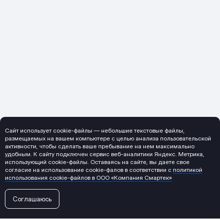
Сайт использует cookie-файлы — небольшие текстовые файлы,
размещаемых на вашем компьютере с целью анализа пользовательской
активности, чтобы сделать ваше пребывание на нем максимально
удобным. К cайту подключен сервис веб-аналитики Яндекс. Метрика,
использующий cookie-файлы. Оставаясь на сайте, вы даете свое
согласие на использование cookie-фалов в соответствии с
политикой
использования cookie-файлов в ООО «Компания Смартек»
Соглашаюсь