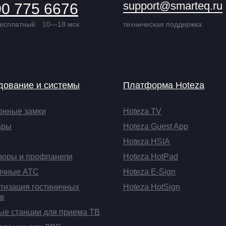
support@smarteq.ru
00 775 6676
бесплатный
10—18 мск
техническая поддержка
дование и системы
Платформа Hoteza
онные замки
Hoteza TV
ары
Hoteza Guest App
Hoteza HSIA
зоры и профпанели
Hoteza HotPad
ичные АТС
Hoteza E-Sign
тизация гостиничных
Hoteza HotSign
в
ые станции для приема ТВ