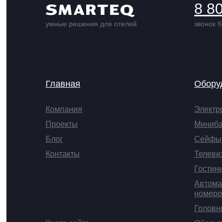
8 8
умные решения для отелей
звонок 
Главная
Обору
Компания
Электр
Проекты
Миниб
Блог
Сейфы
Контакты
Телеви
Гостин
Автома
номеро
Головн