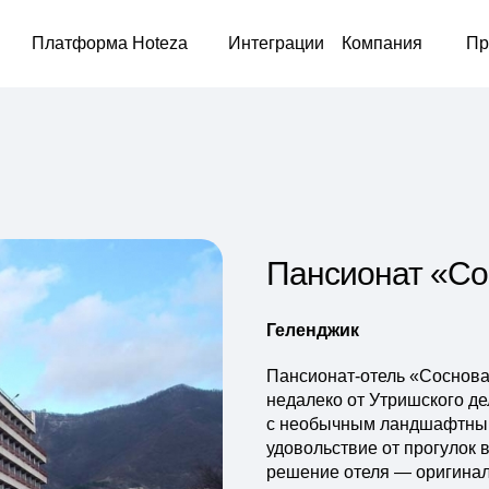
Платформа Hoteza
Интеграции
Компания
Пр
Пансионат «Со
Геленджик
Пансионат-отель «Сосновая
недалеко от Утришского д
с необычным ландшафтным 
удовольствие от прогулок 
решение отеля — оригиналь