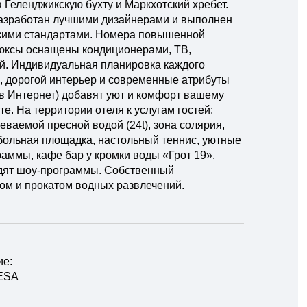
 Геленджикскую бухту и Маркхотский хребет.
азработан лучшими дизайнерами и выполнен
скими стандартами. Номера повышенной
юксы оснащены кондиционерами, ТВ,
й. Индивидуальная планировка каждого
, дорогой интерьер и современные атрибуты
 в Интернет) добавят уют и комфорт вашему
е. На территории отеля к услугам гостей:
еваемой пресной водой (24t), зона солярия,
больная площадка, настольный теннис, уютные
аммы, кафе бар у кромки воды «Грот 19».
дят шоу-программы. Собственный
ом и прокатом водных развлечений.
ие:
TESA