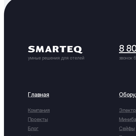
8 8
умные решения для отелей
звонок 
Главная
Обору
Компания
Электр
Проекты
Миниб
Блог
Сейфы