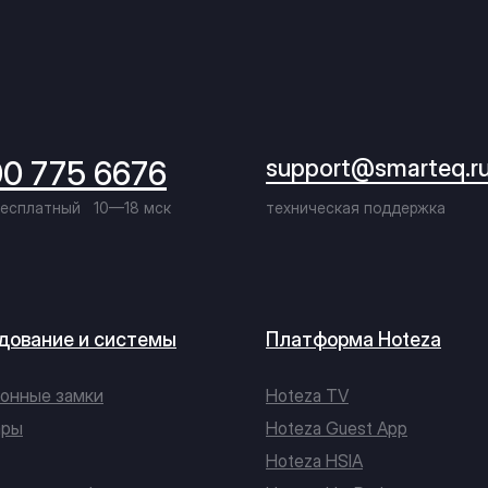
00 775 6676
support@smarteq.r
бесплатный
10—18 мск
техническая поддержка
дование и системы
Платформа Hoteza
онные замки
Hoteza TV
ары
Hoteza Guest App
Hoteza HSIA