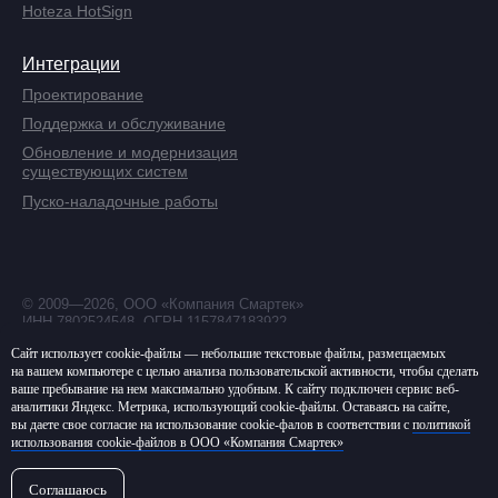
Hoteza HotSign
Интеграции
Проектирование
Поддержка и обслуживание
Обновление и модернизация
существующих систем
Пуско-наладочные работы
© 2009—2026, ООО «Компания Смартек»
ИНН 7802524548, ОГРН 1157847183922
Политика в отношении обработки
Сайт использует cookie-файлы — небольшие текстовые файлы, размещаемых
персональных данных
на вашем компьютере с целью анализа пользовательской активности, чтобы сделать
ваше пребывание на нем максимально удобным. К cайту подключен сервис веб-
Согласие на обработку
аналитики Яндекс. Метрика, использующий cookie-файлы. Оставаясь на сайте,
персональных данных
вы даете свое согласие на использование cookie-фалов в соответствии с
политикой
Политика использования cookie-файлов
использования cookie-файлов в ООО «Компания Смартек»
Создание сайта — Komandin®
Соглашаюсь