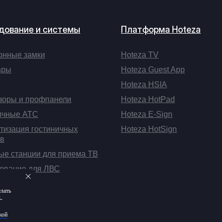
дование и системы
Платформа Hoteza
онные замки
Hoteza TV
ары
Hoteza Guest App
Hoteza HSIA
зоры и профпанели
Hoteza HotPad
ичные АТС
Hoteza E-Sign
тизация гостиничных
Hoteza HotSign
в
ые станции для приема ТВ
ование для ЛВС
елать
-
кой