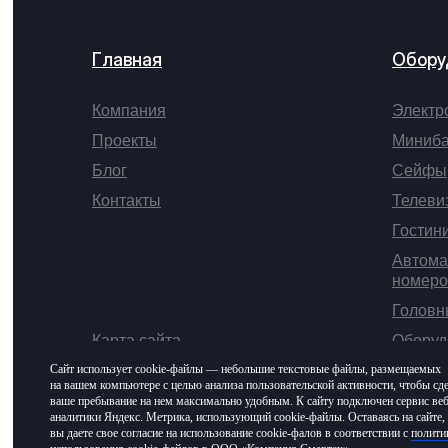
Главная
Обору
Компания
Электр
Проекты
Миниб
Блог
Сейфы
Контакты
Телеви
Гостин
Автома
номеро
Головн
Карта сайта
Оборуд
Сайт использует cookie-файлы — небольшие текстовые файлы, размещаемых
на вашем компьютере с целью анализа пользовательской активности, чтобы сд
ваше пребывание на нем максимально удобным. К cайту подключен сервис веб
аналитики Яндекс. Метрика, использующий cookie-файлы. Оставаясь на сайте,
вы даете свое согласие на использование cookie-фалов в соответствии с
полити