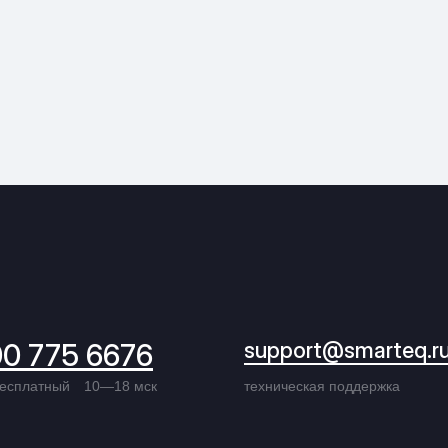
00 775 6676
support@smarteq.r
бесплатный
10—18 мск
техническая поддержка