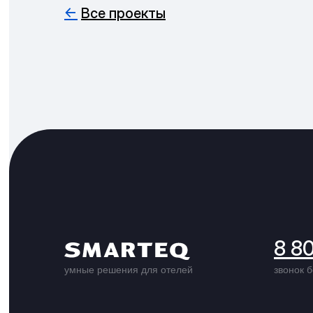
←
Все проекты
8 8
умные решения для отелей
звонок 