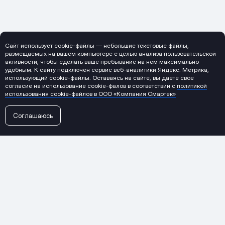
Сайт использует cookie-файлы — небольшие текстовые файлы,
размещаемых на вашем компьютере с целью анализа пользовательской
активности, чтобы сделать ваше пребывание на нем максимально
удобным. К cайту подключен сервис веб-аналитики Яндекс. Метрика,
использующий cookie-файлы. Оставаясь на сайте, вы даете свое
согласие на использование cookie-фалов в соответствии с
политикой
использования cookie-файлов в ООО «Компания Смартек»
Соглашаюсь
←
Все проекты