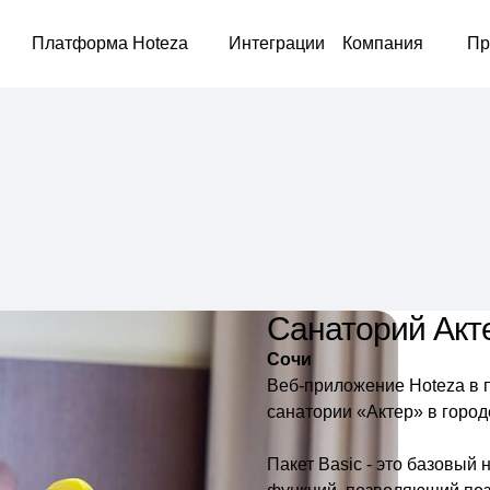
Платформа Hoteza
Интеграции
Компания
Пр
Санаторий Акт
Сочи
Веб-приложение Hoteza в п
санатории «Актер» в город
Пакет Basic - это базовы