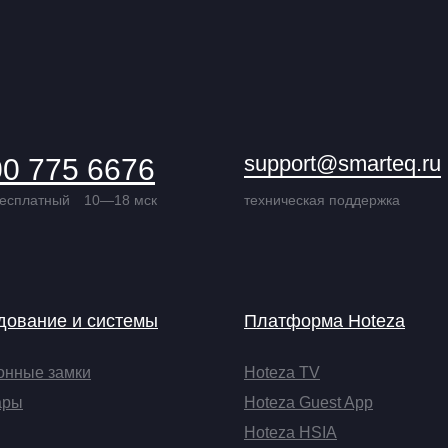
support@smarteq.ru
00 775 6676
бесплатный
10—18 мск
техническая поддержка
дование и системы
Платформа Hoteza
онные замки
Hoteza TV
ары
Hoteza Guest App
Hoteza HSIA