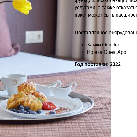
функций, позволяющий поз
услугами, а также отказат
пакет может быть расширен
Поставленное оборудован
Замки Omnitec
Hoteza Guest App
Год поставки: 2022