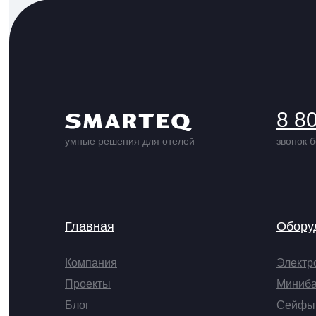
8 8
умные решения для отелей
звонок 
Главная
Обору
Компания
Электр
Проекты
Миниб
Блог
Сейфы