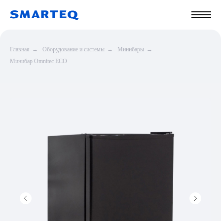
Главная
→
Оборудование и системы
→
Минибары
→
Минибар Omnitec ECO