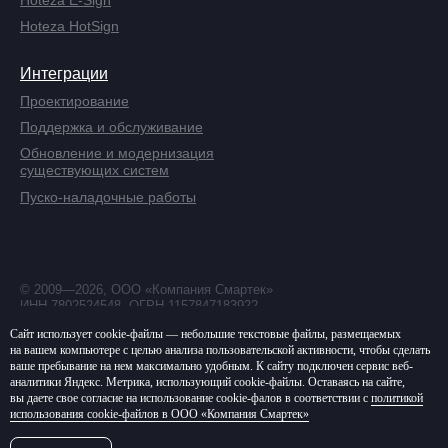
Hoteza E-Sign
Hoteza HotSign
Интеграции
Проектирование
Поддержка и обслуживание
Обновление и модернизация
существующих систем
Пуско-наладочные работы
© 2009—2026, ООО «Компания Смартек»
ИНН 7802524548, ОГРН 1157847183922
Политика в отношении обработки
Сайт использует cookie-файлы — небольшие текстовые файлы, размещаемых
персональных данных
на вашем компьютере с целью анализа пользовательской активности, чтобы сделать
ваше пребывание на нем максимально удобным. К cайту подключен сервис веб-
Согласие на обработку
аналитики Яндекс. Метрика, использующий cookie-файлы. Оставаясь на сайте,
персональных данных
вы даете свое согласие на использование cookie-фалов в соответствии с
политикой
Политика использования cookie-файлов
использования cookie-файлов в ООО «Компания Смартек»
Создание сайта — Komandin®