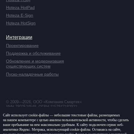
Hoteza HotPad
Hoteza E-Sign
Hoteza HotSign
Интеграции
Проектирование
Поддержка и обслуживание
Обновление и модернизация
существующих систем
Пуско-наладочные работы
© 2009—2026, ООО «Компания Смартек»
ИНН 7802524548, ОГРН 1157847183922
Политика в отношении обработки
Сайт использует cookie-файлы — небольшие текстовые файлы, размещаемых
персональных данных
на вашем компьютере с целью анализа пользовательской активности, чтобы сделать
ваше пребывание на нем максимально удобным. К cайту подключен сервис веб-
Согласие на обработку
аналитики Яндекс. Метрика, использующий cookie-файлы. Оставаясь на сайте,
персональных данных