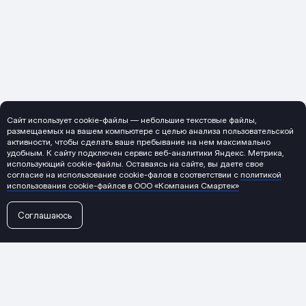
Сайт использует cookie-файлы — небольшие текстовые файлы,
размещаемых на вашем компьютере с целью анализа пользовательской
активности, чтобы сделать ваше пребывание на нем максимально
удобным. К cайту подключен сервис веб-аналитики Яндекс. Метрика,
использующий cookie-файлы. Оставаясь на сайте, вы даете свое
согласие на использование cookie-фалов в соответствии с
политикой
использования cookie-файлов в ООО «Компания Смартек»
Соглашаюсь